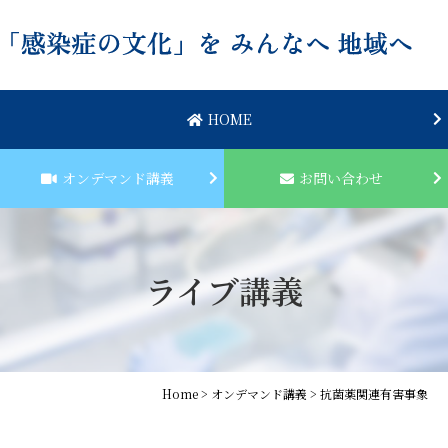
Skip
to
content
HOME
オンデマンド講義
お問い合わせ
ライブ講義
Home
>
オンデマンド講義
>
抗菌薬関連有害事象